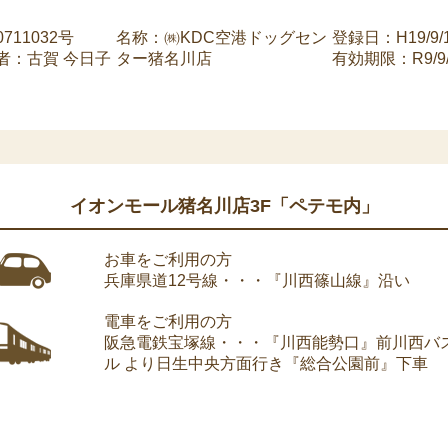
11032号
名称：㈱KDC空港ドッグセン
登録日：H19/9/
者：古賀 今日子
ター猪名川店
有効期限：R9/9/
イオンモール猪名川店3F「ペテモ内」
お車をご利用の方
兵庫県道12号線・・・『川西篠山線』沿い
電車をご利用の方
阪急電鉄宝塚線・・・『川西能勢口』前川西バ
ル より日生中央方面行き『総合公園前』下車