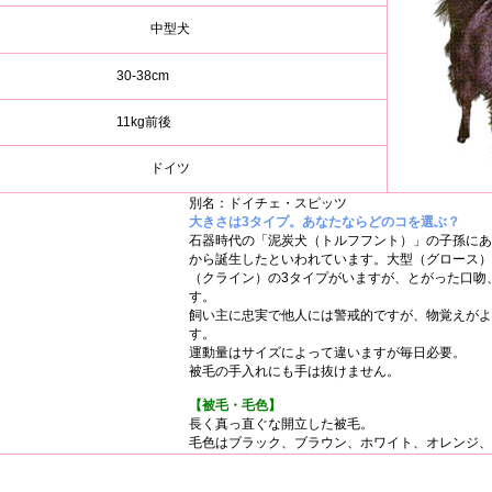
中型犬
30-38cm
11kg前後
ドイツ
別名：ドイチェ・スピッツ
大きさは3タイプ。あなたならどのコを選ぶ？
石器時代の「泥炭犬（トルフフント）」の子孫にあ
から誕生したといわれています。大型（グロース）
（クライン）の3タイプがいますが、とがった口吻
す。
飼い主に忠実で他人には警戒的ですが、物覚えがよ
す。
運動量はサイズによって違いますが毎日必要。
被毛の手入れにも手は抜けません。
【被毛・毛色】
長く真っ直ぐな開立した被毛。
毛色はブラック、ブラウン、ホワイト、オレンジ、