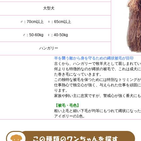
大型犬
♂：70cm以上 ♀：65cm以上
♂：50-60kg ♀：40-50kg
ハンガリー
羊を襲う敵から身を守るための縄状被毛が目印
古くから、ハンガリーで牧羊犬として親しまれてい
何よりも特徴的なのが縄状の被毛で、これは成犬に
た巻き毛になっていきます。
この独特な被毛を保つためには特別なトリミングが
仕事熱心で独立心が強く、与えられた仕事を頑固に
ります。
家族や飼い主に忠実ですが、警戒心が強く番犬にも
【被毛・毛色】
粗い上毛と細い下毛が均等にもつれて縄状になった
アイボリーの1色。