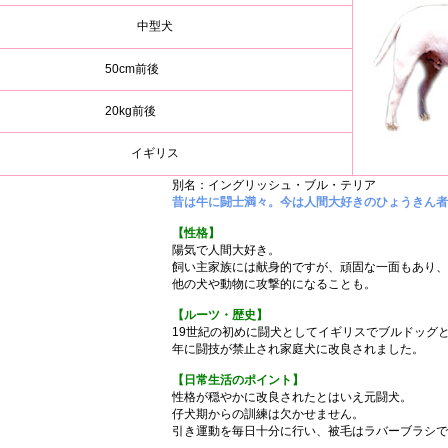
中型犬
50cm前後
20kg前後
イギリス
別名：イングリッシュ・ブル・テリア
昔は牛に闘士満々。今は人間大好きのひょうきん者
【性格】
陽気で人間大好き。
飼い主家族には献身的ですが、頑固な一面もあり、
他の犬や動物に攻撃的になることも。
【ルーツ・歴史】
19世紀の初めに闘犬としてイギリスでブルドッグと
年に闘技が禁止され家庭犬に改良されました。
【日常生活のポイント】
性格が穏やかに改良されたとはいえ元闘犬。
仔犬期からの訓練は欠かせません。
引き運動を毎日十分に行い、被毛はラバーブラシで