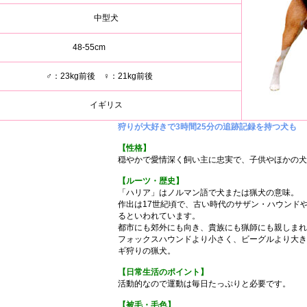
中型犬
48-55cm
♂：23kg前後 ♀：21kg前後
イギリス
狩りが大好きで3時間25分の追跡記録を持つ犬も
【性格】
穏やかで愛情深く飼い主に忠実で、子供やほかの犬
【ルーツ・歴史】
「ハリア」はノルマン語で犬または猟犬の意味。
作出は17世紀頃で、古い時代のサザン・ハウンド
るといわれています。
都市にも郊外にも向き、貴族にも猟師にも親しまれ
フォックスハウンドより小さく、ビーグルより大き
ギ狩りの猟犬。
【日常生活のポイント】
活動的なので運動は毎日たっぷりと必要です。
【被毛・毛色】