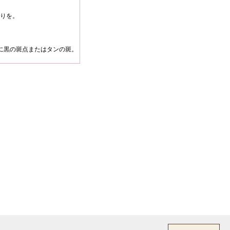
りを。
に黒の斑点またはタンの斑。