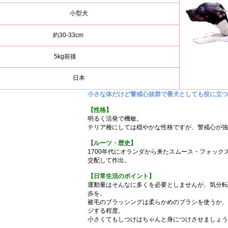
小型犬
約30-33cm
5kg前後
日本
小さな体だけど警戒心抜群で番犬としても役に立つ
【性格】
明るく活発で機敏。
テリア種にしては穏やかな性格ですが、警戒心が強
【ルーツ・歴史】
1700年代にオランダから来たスムース・フォック
交配して作出。
【日常生活のポイント】
運動量はそんなに多くを必要としませんが、気分転
歩を。
被毛のブラッシングは柔らかめのブラシを使うか、
ジする程度。
小さくてもしつけはちゃんと身につけさせましょう